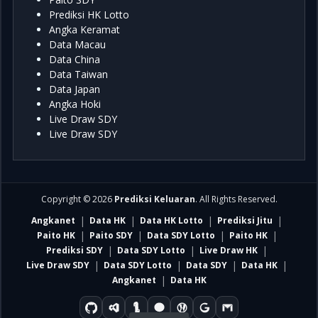
Prediksi HK Lotto
Angka Keramat
Data Macau
Data China
Data Taiwan
Data Japan
Angka Hoki
Live Draw SDY
Live Draw SDY
Copyright © 2026
Prediksi Keluaran
. All Rights Reserved.
Angkanet
Data HK
Data HK Lotto
Prediksi Jitu
Paito HK
Paito SDY
Data SDY Lotto
Paito HK
Prediksi SDY
Data SDY Lotto
Live Draw HK
Live Draw SDY
Data SDY Lotto
Data SDY
Data HK
Angkanet
Data HK