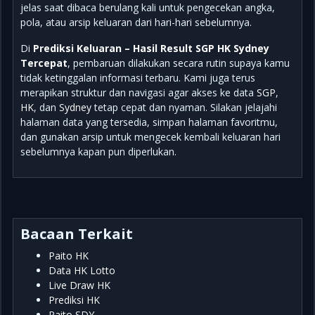
jelas saat dibaca berulang kali untuk pengecekan angka,
pola, atau arsip keluaran dari hari-hari sebelumnya.
Di
Prediksi Keluaran – Hasil Result SGP HK Sydney
Tercepat
, pembaruan dilakukan secara rutin supaya kamu
tidak ketinggalan informasi terbaru. Kami juga terus
merapikan struktur dan navigasi agar akses ke data
SGP
,
HK
, dan
Sydney
tetap cepat dan nyaman. Silakan jelajahi
halaman data yang tersedia, simpan halaman favoritmu,
dan gunakan arsip untuk mengecek kembali keluaran hari
sebelumnya kapan pun diperlukan.
Bacaan Terkait
Paito HK
Data HK Lotto
Live Draw HK
Prediksi HK
Paito SDY