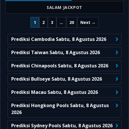
SALAM JACKPOT
1
2
3
…
20
Next →
Prediksi Cambodia Sabtu, 8 Agustus 2026
Prediksi Taiwan Sabtu, 8 Agustus 2026
Prediksi Chinapools Sabtu, 8 Agustus 2026
Prediksi Bullseye Sabtu, 8 Agustus 2026
Prediksi Macau Sabtu, 8 Agustus 2026
Prediksi Hongkong Pools Sabtu, 8 Agustus
2026
Prediksi Sydney Pools Sabtu, 8 Agustus 2026