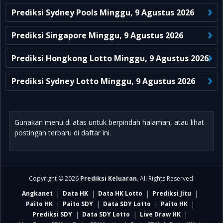
Prediksi Sydney Pools Minggu, 9 Agustus 2026
Prediksi Singapore Minggu, 9 Agustus 2026
Prediksi Hongkong Lotto Minggu, 9 Agustus 2026
Prediksi Sydney Lotto Minggu, 9 Agustus 2026
Gunakan menu di atas untuk berpindah halaman, atau lihat
postingan terbaru di daftar ini.
Copyright © 2026
Prediksi Keluaran
. All Rights Reserved.
Angkanet
Data HK
Data HK Lotto
Prediksi Jitu
Paito HK
Paito SDY
Data SDY Lotto
Paito HK
Prediksi SDY
Data SDY Lotto
Live Draw HK