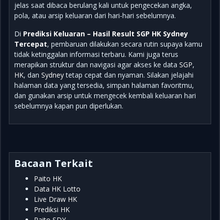
jelas saat dibaca berulang kali untuk pengecekan angka,
pola, atau arsip keluaran dari hari-hari sebelumnya.
Di
Prediksi Keluaran – Hasil Result SGP HK Sydney
Tercepat
, pembaruan dilakukan secara rutin supaya kamu
tidak ketinggalan informasi terbaru. Kami juga terus
merapikan struktur dan navigasi agar akses ke data
SGP
,
HK
, dan
Sydney
tetap cepat dan nyaman. Silakan jelajahi
halaman data yang tersedia, simpan halaman favoritmu,
dan gunakan arsip untuk mengecek kembali keluaran hari
sebelumnya kapan pun diperlukan.
Bacaan Terkait
Paito HK
Data HK Lotto
Live Draw HK
Prediksi HK
Paito SDY