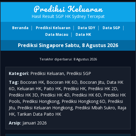
Prediksi Keluaran
Hasil Result SGP HK Sydney Tercepat
Beranda
Prediksi Keluaran
Data SDY
Data SGP
Data Macau
Data HK
Prediksi Singapore Sabtu, 8 Agustus 2026
Terakhir diperbarui: 8 Agustus 2026
Kategori:
Prediksi Keluaran
,
Prediksi SGP
Tag:
Bocoran HK
,
Bocoran HK 6D
,
Bocoran Jitu
,
Data HK
6D
,
Keluaran HK
,
Paito HK
,
Prediksi HK
,
Prediksi HK 2D
,
Prediksi HK 3D
,
Prediksi HK 4D
,
Prediksi HK 6D
,
Prediksi HK
Pools
,
Prediksi Hongkong
,
Prediksi Hongkong 6D
,
Prediksi
Jitu
,
Prediksi Keluaran Hongkong
,
Prediksi Mbah Sukro
,
Raja
HK
,
Tarikan Data Paito HK
Arsip:
Januari 2026