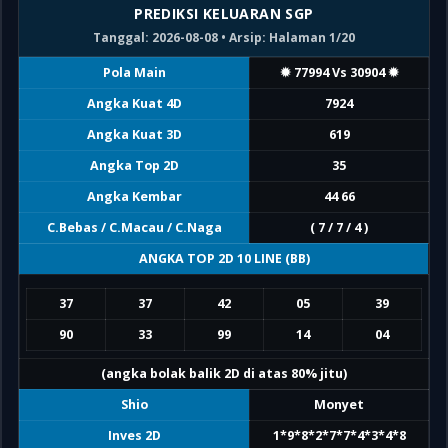
PREDIKSI KELUARAN SGP
Tanggal: 2026-08-08 • Arsip: Halaman 1/20
Pola Main
✹ 77994 Vs 30904 ✹
Angka Kuat 4D
7924
Angka Kuat 3D
619
Angka Top 2D
35
Angka Kembar
44 66
C.Bebas / C.Macau / C.Naga
( 7 / 7 / 4 )
ANGKA TOP 2D 10 LINE (BB)
37
37
42
05
39
90
33
99
14
04
(angka bolak balik 2D di atas 80% jitu)
Shio
Monyet
Inves 2D
1*9*8*2*7*7*4*3*4*8