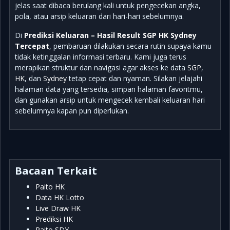
jelas saat dibaca berulang kali untuk pengecekan angka,
pola, atau arsip keluaran dari hari-hari sebelumnya.
Di
Prediksi Keluaran – Hasil Result SGP HK Sydney
Tercepat
, pembaruan dilakukan secara rutin supaya kamu
tidak ketinggalan informasi terbaru. Kami juga terus
merapikan struktur dan navigasi agar akses ke data
SGP
,
HK
, dan
Sydney
tetap cepat dan nyaman. Silakan jelajahi
halaman data yang tersedia, simpan halaman favoritmu,
dan gunakan arsip untuk mengecek kembali keluaran hari
sebelumnya kapan pun diperlukan.
Bacaan Terkait
Paito HK
Data HK Lotto
Live Draw HK
Prediksi HK
Paito SDY