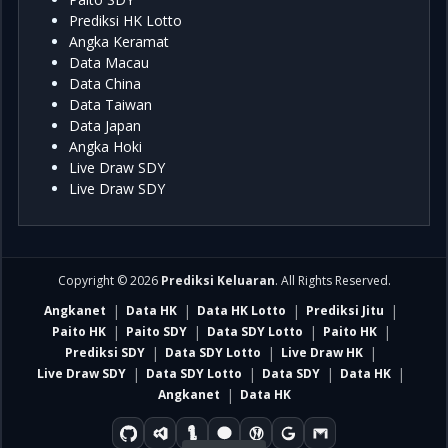
Prediksi HK Lotto
Angka Keramat
Data Macau
Data China
Data Taiwan
Data Japan
Angka Hoki
Live Draw SDY
Live Draw SDY
Copyright © 2026
Prediksi Keluaran
. All Rights Reserved.
Angkanet
Data HK
Data HK Lotto
Prediksi Jitu
Paito HK
Paito SDY
Data SDY Lotto
Paito HK
Prediksi SDY
Data SDY Lotto
Live Draw HK
Live Draw SDY
Data SDY Lotto
Data SDY
Data HK
Angkanet
Data HK