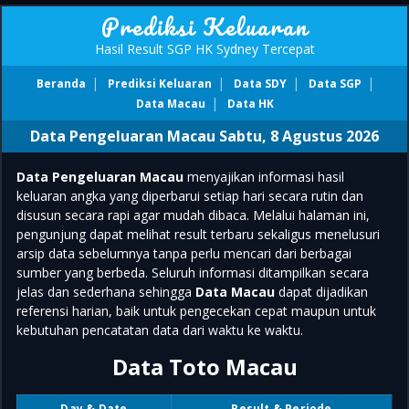
Prediksi Keluaran
Hasil Result SGP HK Sydney Tercepat
Beranda
Prediksi Keluaran
Data SDY
Data SGP
Data Macau
Data HK
Data Pengeluaran Macau Sabtu, 8 Agustus 2026
Data Pengeluaran Macau
menyajikan informasi hasil
keluaran angka yang diperbarui setiap hari secara rutin dan
disusun secara rapi agar mudah dibaca. Melalui halaman ini,
pengunjung dapat melihat result terbaru sekaligus menelusuri
arsip data sebelumnya tanpa perlu mencari dari berbagai
sumber yang berbeda. Seluruh informasi ditampilkan secara
jelas dan sederhana sehingga
Data Macau
dapat dijadikan
referensi harian, baik untuk pengecekan cepat maupun untuk
kebutuhan pencatatan data dari waktu ke waktu.
Data Toto Macau
Day &
Date
Result
& Periode