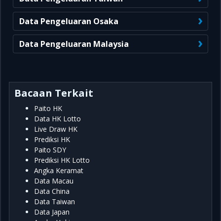
Data Pengeluaran Osaka
Data Pengeluaran Malaysia
Bacaan Terkait
Paito HK
Data HK Lotto
Live Draw HK
Prediksi HK
Paito SDY
Prediksi HK Lotto
Angka Keramat
Data Macau
Data China
Data Taiwan
Data Japan