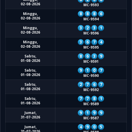
02-08-2026
MC-9593
8
8
8
6
Minggu,
02-08-2026
MC-9594
3
2
3
1
Minggu,
02-08-2026
MC-9596
3
6
7
4
Minggu,
02-08-2026
MC-9595
8
6
3
9
Sabtu,
01-08-2026
MC-9591
9
1
0
7
Sabtu,
01-08-2026
MC-9590
2
7
6
7
Sabtu,
01-08-2026
MC-9592
7
7
8
1
Sabtu,
01-08-2026
MC-9589
9
1
9
9
Jumat,
31-07-2026
MC-9587
4
9
0
5
Jumat,
31-07-2026