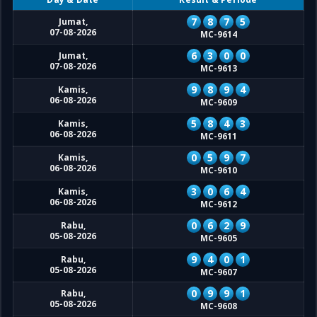
7
8
7
5
Jumat,
07-08-2026
MC-9614
6
3
0
0
Jumat,
07-08-2026
MC-9613
9
8
9
4
Kamis,
06-08-2026
MC-9609
5
8
4
3
Kamis,
06-08-2026
MC-9611
0
5
9
7
Kamis,
06-08-2026
MC-9610
3
0
6
4
Kamis,
06-08-2026
MC-9612
0
6
2
9
Rabu,
05-08-2026
MC-9605
9
4
0
1
Rabu,
05-08-2026
MC-9607
0
9
9
1
Rabu,
05-08-2026
MC-9608