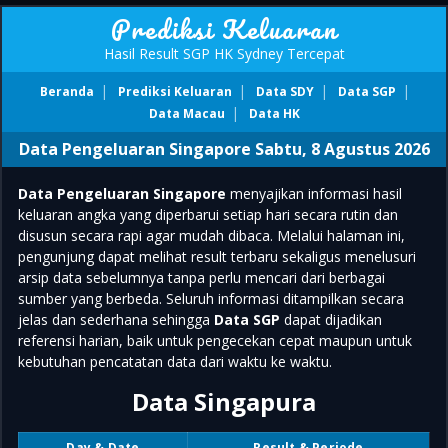
Prediksi Keluaran
Hasil Result SGP HK Sydney Tercepat
Beranda
Prediksi Keluaran
Data SDY
Data SGP
Data Macau
Data HK
Data Pengeluaran Singapore Sabtu, 8 Agustus 2026
Data Pengeluaran Singapore
menyajikan informasi hasil
keluaran angka yang diperbarui setiap hari secara rutin dan
disusun secara rapi agar mudah dibaca. Melalui halaman ini,
pengunjung dapat melihat result terbaru sekaligus menelusuri
arsip data sebelumnya tanpa perlu mencari dari berbagai
sumber yang berbeda. Seluruh informasi ditampilkan secara
jelas dan sederhana sehingga
Data SGP
dapat dijadikan
referensi harian, baik untuk pengecekan cepat maupun untuk
kebutuhan pencatatan data dari waktu ke waktu.
Data Singapura
Day &
Date
Result
& Periode