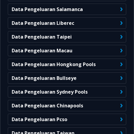
Data Pengeluaran Salamanca
Data Pengeluaran Liberec
Data Pengeluaran Taipei
Data Pengeluaran Macau
Data Pengeluaran Hongkong Pools
Data Pengeluaran Bullseye
Data Pengeluaran Sydney Pools
Data Pengeluaran Chinapools
Data Pengeluaran Pcso
Data Pengeluaran Taiwan