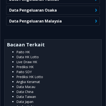
Data Pengeluaran Osaka
Data Pengeluaran Malaysia
Bacaan Terkait
Paito HK
Data HK Lotto
Live Draw HK
Prediksi HK
Paito SDY
Prediksi HK Lotto
Angka Keramat
Data Macau
Data China
Data Taiwan
Data Japan