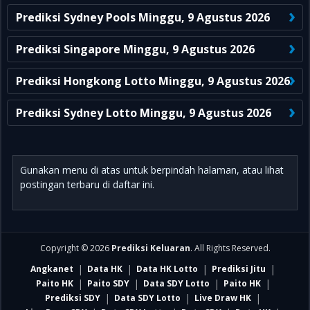
Prediksi Sydney Pools Minggu, 9 Agustus 2026
Prediksi Singapore Minggu, 9 Agustus 2026
Prediksi Hongkong Lotto Minggu, 9 Agustus 2026
Prediksi Sydney Lotto Minggu, 9 Agustus 2026
Gunakan menu di atas untuk berpindah halaman, atau lihat
postingan terbaru di daftar ini.
Copyright © 2026
Prediksi Keluaran
. All Rights Reserved.
Angkanet
Data HK
Data HK Lotto
Prediksi Jitu
Paito HK
Paito SDY
Data SDY Lotto
Paito HK
Prediksi SDY
Data SDY Lotto
Live Draw HK