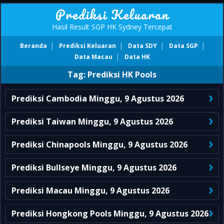
Prediksi Keluaran
Hasil Result SGP HK Sydney Tercepat
Beranda
Prediksi Keluaran
Data SDY
Data SGP
Data Macau
Data HK
Tag: Prediksi HK Pools
Prediksi Cambodia Minggu, 9 Agustus 2026
Prediksi Taiwan Minggu, 9 Agustus 2026
Prediksi Chinapools Minggu, 9 Agustus 2026
Prediksi Bullseye Minggu, 9 Agustus 2026
Prediksi Macau Minggu, 9 Agustus 2026
Prediksi Hongkong Pools Minggu, 9 Agustus 2026