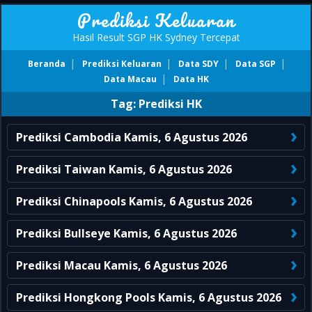
Prediksi Keluaran
Hasil Result SGP HK Sydney Tercepat
Beranda
Prediksi Keluaran
Data SDY
Data SGP
Data Macau
Data HK
Tag: Prediksi HK
Prediksi Cambodia Kamis, 6 Agustus 2026
Prediksi Taiwan Kamis, 6 Agustus 2026
Prediksi Chinapools Kamis, 6 Agustus 2026
Prediksi Bullseye Kamis, 6 Agustus 2026
Prediksi Macau Kamis, 6 Agustus 2026
Prediksi Hongkong Pools Kamis, 6 Agustus 2026