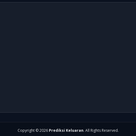
Copyright © 2026
Prediksi Keluaran
. All Rights Reserved.