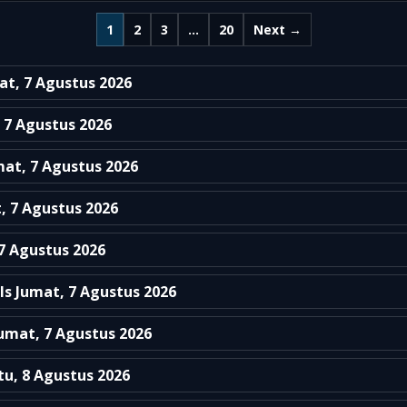
1
2
3
…
20
Next →
at, 7 Agustus 2026
 7 Agustus 2026
mat, 7 Agustus 2026
, 7 Agustus 2026
7 Agustus 2026
s Jumat, 7 Agustus 2026
Jumat, 7 Agustus 2026
tu, 8 Agustus 2026