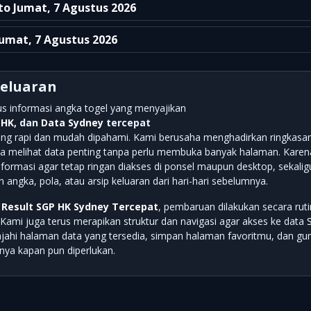
to Jumat, 7 Agustus 2026
Jumat, 7 Agustus 2026
Keluaran
us informasi angka togel yang menyajikan
 HK
, dan
Data Sydney
tercepat
yang rapi dan mudah dipahami. Kami berusaha menghadirkan ringkasan
sa melihat data penting tanpa perlu membuka banyak halaman. Kar
ormasi agar tetap ringan diakses di ponsel maupun desktop, sekaligu
 angka, pola, atau arsip keluaran dari hari-hari sebelumnya.
l Result SGP HK Sydney Tercepat
, pembaruan dilakukan secara rut
. Kami juga terus merapikan struktur dan navigasi agar akses ke data
lajahi halaman data yang tersedia, simpan halaman favoritmu, dan g
nya kapan pun diperlukan.