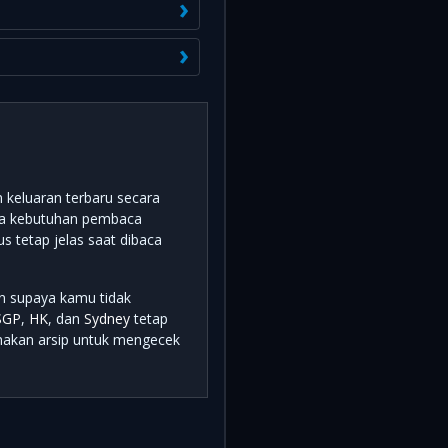
 keluaran terbaru secara
ena kebutuhan pembaca
s tetap jelas saat dibaca
in supaya kamu tidak
SGP
,
HK
, dan
Sydney
tetap
unakan arsip untuk mengecek