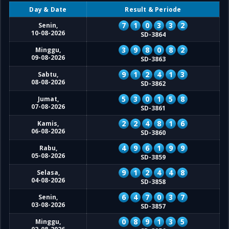
Day &
Date
Result
& Periode
7
1
0
3
3
2
Senin,
10-08-2026
SD-3864
3
9
8
0
8
2
Minggu,
09-08-2026
SD-3863
9
1
2
4
1
3
Sabtu,
08-08-2026
SD-3862
5
3
0
1
5
8
Jumat,
07-08-2026
SD-3861
2
2
4
8
1
6
Kamis,
06-08-2026
SD-3860
4
9
6
1
9
9
Rabu,
05-08-2026
SD-3859
9
1
2
4
4
8
Selasa,
04-08-2026
SD-3858
6
4
7
0
3
7
Senin,
03-08-2026
SD-3857
0
8
9
1
3
5
Minggu,