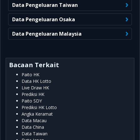
Data Pengeluaran Taiwan
Data Pengeluaran Osaka
Data Pengeluaran Malaysia
Bacaan Terkait
Paito HK
Data HK Lotto
Live Draw HK
Prediksi HK
Paito SDY
Prediksi HK Lotto
Angka Keramat
Data Macau
Data China
Data Taiwan