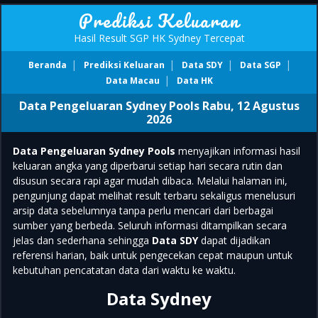
Prediksi Keluaran
Hasil Result SGP HK Sydney Tercepat
Beranda
Prediksi Keluaran
Data SDY
Data SGP
Data Macau
Data HK
Data Pengeluaran Sydney Pools Rabu, 12 Agustus
2026
Data Pengeluaran Sydney Pools
menyajikan informasi hasil
keluaran angka yang diperbarui setiap hari secara rutin dan
disusun secara rapi agar mudah dibaca. Melalui halaman ini,
pengunjung dapat melihat result terbaru sekaligus menelusuri
arsip data sebelumnya tanpa perlu mencari dari berbagai
sumber yang berbeda. Seluruh informasi ditampilkan secara
jelas dan sederhana sehingga
Data SDY
dapat dijadikan
referensi harian, baik untuk pengecekan cepat maupun untuk
kebutuhan pencatatan data dari waktu ke waktu.
Data Sydney