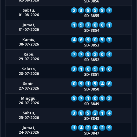
02-08-2026
SD-3856
2
3
8
5
8
7
Sabtu,
01-08-2026
SD-3855
1
9
7
8
0
1
Jumat,
31-07-2026
SD-3854
4
6
9
0
5
7
Kamis,
30-07-2026
SD-3853
7
7
9
2
0
4
Rabu,
29-07-2026
SD-3852
3
1
0
9
1
6
Selasa,
28-07-2026
SD-3851
0
9
1
5
4
6
Senin,
27-07-2026
SD-3850
5
7
1
0
9
2
Minggu,
26-07-2026
SD-3849
3
8
5
2
1
4
Sabtu,
25-07-2026
SD-3848
1
4
2
4
2
9
Jumat,
24-07-2026
SD-3847