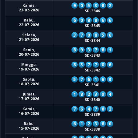
9
0
5
3
8
2
Kamis,
23-07-2026
SD-3846
6
0
8
8
6
6
Rabu,
22-07-2026
SD-3845
3
7
0
8
5
6
Selasa,
21-07-2026
SD-3844
8
9
3
7
8
1
Senin,
20-07-2026
SD-3843
8
3
7
7
0
6
Minggu,
19-07-2026
SD-3842
5
7
6
1
6
3
Sabtu,
18-07-2026
SD-3841
1
8
2
3
9
4
Jumat,
17-07-2026
SD-3840
7
6
4
7
8
2
Kamis,
16-07-2026
SD-3839
6
1
2
3
8
0
Rabu,
15-07-2026
SD-3838