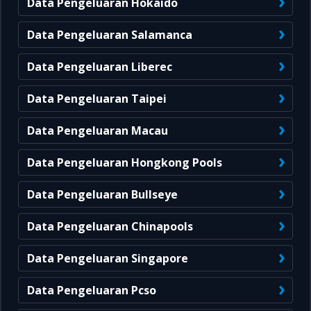
Data Pengeluaran Hokaido
Data Pengeluaran Salamanca
Data Pengeluaran Liberec
Data Pengeluaran Taipei
Data Pengeluaran Macau
Data Pengeluaran Hongkong Pools
Data Pengeluaran Bullseye
Data Pengeluaran Chinapools
Data Pengeluaran Singapore
Data Pengeluaran Pcso