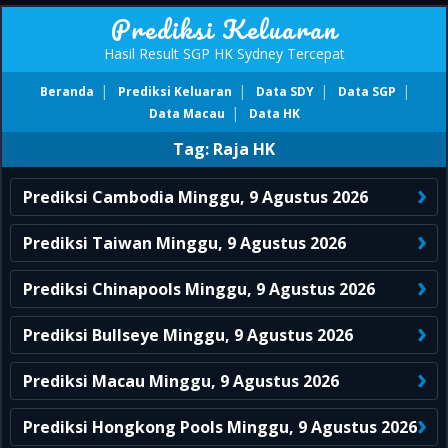
Prediksi Keluaran
Hasil Result SGP HK Sydney Tercepat
Beranda
Prediksi Keluaran
Data SDY
Data SGP
Data Macau
Data HK
Tag: Raja HK
Prediksi Cambodia Minggu, 9 Agustus 2026
Prediksi Taiwan Minggu, 9 Agustus 2026
Prediksi Chinapools Minggu, 9 Agustus 2026
Prediksi Bullseye Minggu, 9 Agustus 2026
Prediksi Macau Minggu, 9 Agustus 2026
Prediksi Hongkong Pools Minggu, 9 Agustus 2026