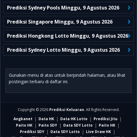
Prediksi Sydney Pools Minggu, 9 Agustus 2026
Prediksi Singapore Minggu, 9 Agustus 2026
Prediksi Hongkong Lotto Minggu, 9 Agustus 2026
Prediksi Sydney Lotto Minggu, 9 Agustus 2026
Gunakan menu di atas untuk berpindah halaman, atau lihat
postingan terbaru di daftar ini.
Copyright © 2026
Prediksi Keluaran
. All Rights Reserved.
Angkanet
Data HK
Data HK Lotto
Prediksi Jitu
Paito HK
Paito SDY
Data SDY Lotto
Paito HK
Prediksi SDY
Data SDY Lotto
Live Draw HK