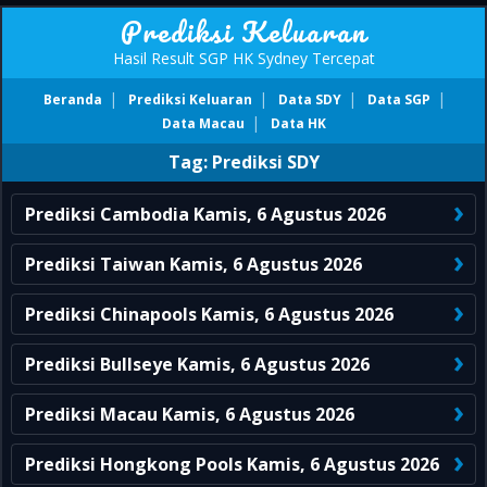
Prediksi Keluaran
Hasil Result SGP HK Sydney Tercepat
Beranda
Prediksi Keluaran
Data SDY
Data SGP
Data Macau
Data HK
Tag: Prediksi SDY
Prediksi Cambodia Kamis, 6 Agustus 2026
Prediksi Taiwan Kamis, 6 Agustus 2026
Prediksi Chinapools Kamis, 6 Agustus 2026
Prediksi Bullseye Kamis, 6 Agustus 2026
Prediksi Macau Kamis, 6 Agustus 2026
Prediksi Hongkong Pools Kamis, 6 Agustus 2026