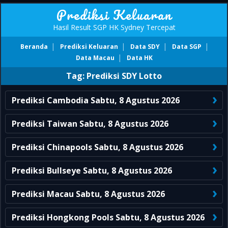
Prediksi Keluaran
Hasil Result SGP HK Sydney Tercepat
Beranda
Prediksi Keluaran
Data SDY
Data SGP
Data Macau
Data HK
Tag: Prediksi SDY Lotto
Prediksi Cambodia Sabtu, 8 Agustus 2026
Prediksi Taiwan Sabtu, 8 Agustus 2026
Prediksi Chinapools Sabtu, 8 Agustus 2026
Prediksi Bullseye Sabtu, 8 Agustus 2026
Prediksi Macau Sabtu, 8 Agustus 2026
Prediksi Hongkong Pools Sabtu, 8 Agustus 2026