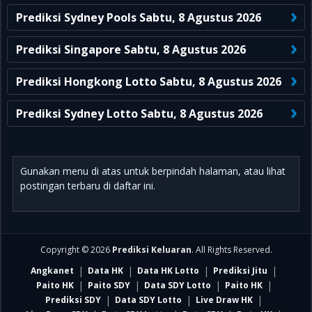
Prediksi Sydney Pools Sabtu, 8 Agustus 2026
Prediksi Singapore Sabtu, 8 Agustus 2026
Prediksi Hongkong Lotto Sabtu, 8 Agustus 2026
Prediksi Sydney Lotto Sabtu, 8 Agustus 2026
Gunakan menu di atas untuk berpindah halaman, atau lihat
postingan terbaru di daftar ini.
Copyright © 2026
Prediksi Keluaran
. All Rights Reserved.
Angkanet
Data HK
Data HK Lotto
Prediksi Jitu
Paito HK
Paito SDY
Data SDY Lotto
Paito HK
Prediksi SDY
Data SDY Lotto
Live Draw HK