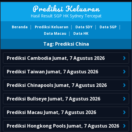
Prediksi Keluaran
Hasil Result SGP HK Sydney Tercepat
Beranda
Prediksi Keluaran
Data SDY
Data SGP
Data Macau
Data HK
Tag: Prediksi China
Prediksi Cambodia Jumat, 7 Agustus 2026
Prediksi Taiwan Jumat, 7 Agustus 2026
Prediksi Chinapools Jumat, 7 Agustus 2026
Prediksi Bullseye Jumat, 7 Agustus 2026
Prediksi Macau Jumat, 7 Agustus 2026
Prediksi Hongkong Pools Jumat, 7 Agustus 2026