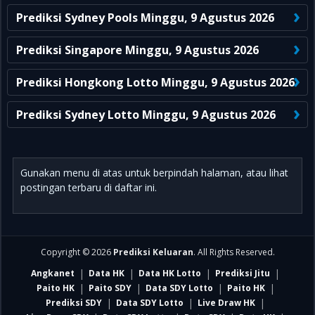
Prediksi Sydney Pools Minggu, 9 Agustus 2026
Prediksi Singapore Minggu, 9 Agustus 2026
Prediksi Hongkong Lotto Minggu, 9 Agustus 2026
Prediksi Sydney Lotto Minggu, 9 Agustus 2026
Gunakan menu di atas untuk berpindah halaman, atau lihat
postingan terbaru di daftar ini.
Copyright © 2026
Prediksi Keluaran
. All Rights Reserved.
Angkanet
Data HK
Data HK Lotto
Prediksi Jitu
Paito HK
Paito SDY
Data SDY Lotto
Paito HK
Prediksi SDY
Data SDY Lotto
Live Draw HK