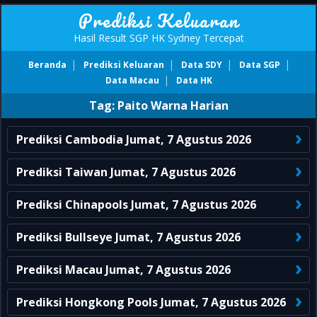
Prediksi Keluaran
Hasil Result SGP HK Sydney Tercepat
Beranda
Prediksi Keluaran
Data SDY
Data SGP
Data Macau
Data HK
Tag: Paito Warna Harian
Prediksi Cambodia Jumat, 7 Agustus 2026
Prediksi Taiwan Jumat, 7 Agustus 2026
Prediksi Chinapools Jumat, 7 Agustus 2026
Prediksi Bullseye Jumat, 7 Agustus 2026
Prediksi Macau Jumat, 7 Agustus 2026
Prediksi Hongkong Pools Jumat, 7 Agustus 2026