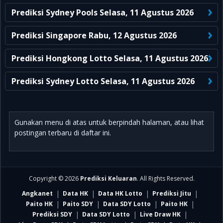
Prediksi Sydney Pools Selasa, 11 Agustus 2026
Prediksi Singapore Rabu, 12 Agustus 2026
Prediksi Hongkong Lotto Selasa, 11 Agustus 2026
Prediksi Sydney Lotto Selasa, 11 Agustus 2026
Gunakan menu di atas untuk berpindah halaman, atau lihat
postingan terbaru di daftar ini.
Copyright © 2026
Prediksi Keluaran
. All Rights Reserved.
Angkanet
Data HK
Data HK Lotto
Prediksi Jitu
Paito HK
Paito SDY
Data SDY Lotto
Paito HK
Prediksi SDY
Data SDY Lotto
Live Draw HK