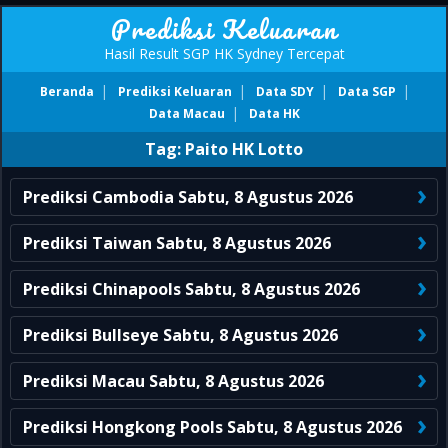
Prediksi Keluaran
Hasil Result SGP HK Sydney Tercepat
Beranda
Prediksi Keluaran
Data SDY
Data SGP
Data Macau
Data HK
Tag: Paito HK Lotto
Prediksi Cambodia Sabtu, 8 Agustus 2026
Prediksi Taiwan Sabtu, 8 Agustus 2026
Prediksi Chinapools Sabtu, 8 Agustus 2026
Prediksi Bullseye Sabtu, 8 Agustus 2026
Prediksi Macau Sabtu, 8 Agustus 2026
Prediksi Hongkong Pools Sabtu, 8 Agustus 2026