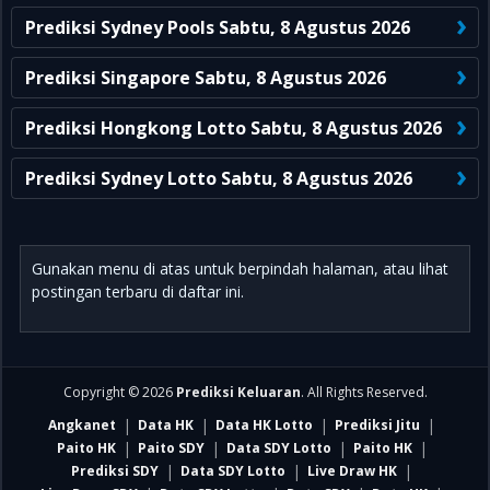
Prediksi Sydney Pools Sabtu, 8 Agustus 2026
Prediksi Singapore Sabtu, 8 Agustus 2026
Prediksi Hongkong Lotto Sabtu, 8 Agustus 2026
Prediksi Sydney Lotto Sabtu, 8 Agustus 2026
Gunakan menu di atas untuk berpindah halaman, atau lihat
postingan terbaru di daftar ini.
Copyright © 2026
Prediksi Keluaran
. All Rights Reserved.
Angkanet
Data HK
Data HK Lotto
Prediksi Jitu
Paito HK
Paito SDY
Data SDY Lotto
Paito HK
Prediksi SDY
Data SDY Lotto
Live Draw HK