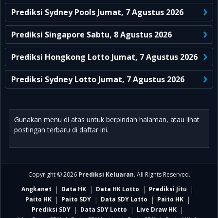
Prediksi Sydney Pools Jumat, 7 Agustus 2026
Prediksi Singapore Sabtu, 8 Agustus 2026
Prediksi Hongkong Lotto Jumat, 7 Agustus 2026
Prediksi Sydney Lotto Jumat, 7 Agustus 2026
Gunakan menu di atas untuk berpindah halaman, atau lihat
postingan terbaru di daftar ini.
Copyright © 2026
Prediksi Keluaran
. All Rights Reserved.
Angkanet
Data HK
Data HK Lotto
Prediksi Jitu
Paito HK
Paito SDY
Data SDY Lotto
Paito HK
Prediksi SDY
Data SDY Lotto
Live Draw HK