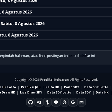
btu, 8 Agustus 2026
, 8 Agustus 2026
 Sabtu, 8 Agustus 2026
btu, 8 Agustus 2026
pindah halaman, atau lihat postingan terbaru di daftar ini.
Copyright © 2026
Prediksi Keluaran
. All Rights Reserved.
a HK Lotto
Prediksi Jitu
Paito HK
Paito SDY
Data SDY Lotto
e Draw HK
Live Draw SDY
Data SDY Lotto
Data SDY
Data HK