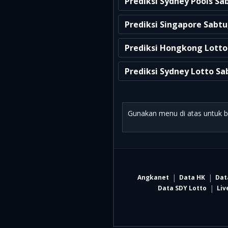
Prediksi Sydney Pools Sa
Prediksi Singapore Sabtu
Prediksi Hongkong Lotto
Prediksi Sydney Lotto Sa
Gunakan menu di atas untuk ber
Angkanet
Data HK
Dat
Data SDY Lotto
Liv