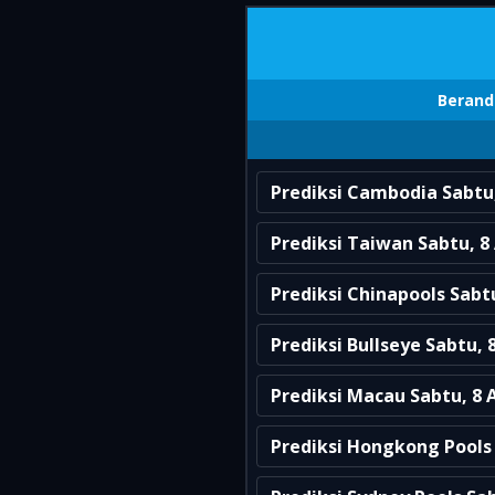
Berand
Prediksi Cambodia Sabtu
Prediksi Taiwan Sabtu, 8
Prediksi Chinapools Sabt
Prediksi Bullseye Sabtu, 
Prediksi Macau Sabtu, 8 
Prediksi Hongkong Pools 