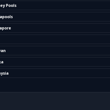
ey Pools
apools
gapore
wan
ka
ysia