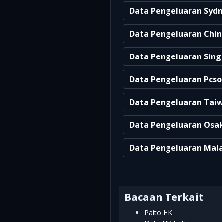
Data Pengeluaran Sydn
Data Pengeluaran Chin
Data Pengeluaran Sin
Data Pengeluaran Pcso
Data Pengeluaran Tai
Data Pengeluaran Osa
Data Pengeluaran Mala
Bacaan Terkait
Paito HK