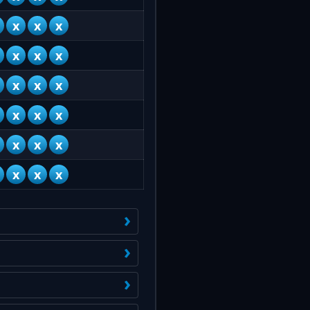
x
x
x
x
x
x
x
x
x
x
x
x
x
x
x
x
x
x