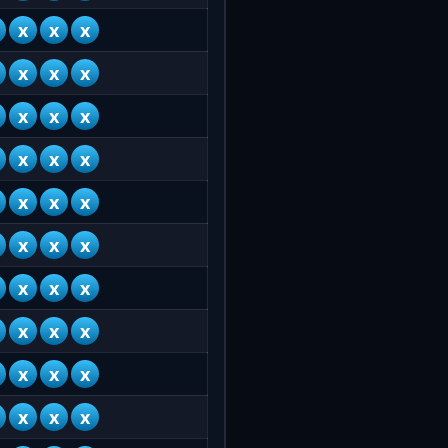
x
x
x
x
x
x
x
x
x
x
x
x
x
x
x
x
x
x
x
x
x
x
x
x
x
x
x
x
x
x