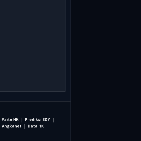
Paito HK
Prediksi SDY
Angkanet
Data HK