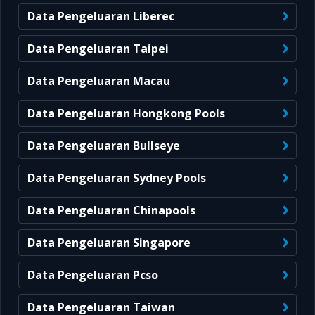
Data Pengeluaran Liberec
Data Pengeluaran Taipei
Data Pengeluaran Macau
Data Pengeluaran Hongkong Pools
Data Pengeluaran Bullseye
Data Pengeluaran Sydney Pools
Data Pengeluaran Chinapools
Data Pengeluaran Singapore
Data Pengeluaran Pcso
Data Pengeluaran Taiwan