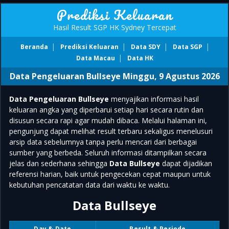
Prediksi Keluaran
Hasil Result SGP HK Sydney Tercepat
Beranda
Prediksi Keluaran
Data SDY
Data SGP
Data Macau
Data HK
Data Pengeluaran Bullseye Minggu, 9 Agustus 2026
Data Pengeluaran Bullseye
menyajikan informasi hasil
keluaran angka yang diperbarui setiap hari secara rutin dan
disusun secara rapi agar mudah dibaca. Melalui halaman ini,
pengunjung dapat melihat result terbaru sekaligus menelusuri
arsip data sebelumnya tanpa perlu mencari dari berbagai
sumber yang berbeda. Seluruh informasi ditampilkan secara
jelas dan sederhana sehingga
Data Bullseye
dapat dijadikan
referensi harian, baik untuk pengecekan cepat maupun untuk
kebutuhan pencatatan data dari waktu ke waktu.
Data Bullseye
Day &
Date
Result
& Periode