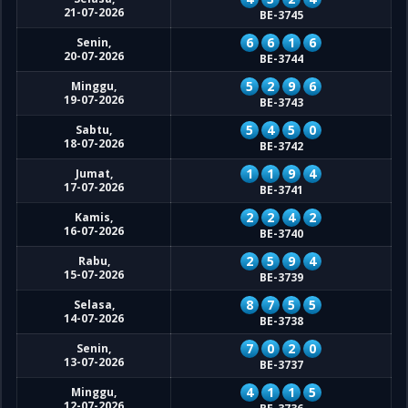
21-07-2026
BE-3745
6
6
1
6
Senin,
20-07-2026
BE-3744
5
2
9
6
Minggu,
19-07-2026
BE-3743
5
4
5
0
Sabtu,
18-07-2026
BE-3742
1
1
9
4
Jumat,
17-07-2026
BE-3741
2
2
4
2
Kamis,
16-07-2026
BE-3740
2
5
9
4
Rabu,
15-07-2026
BE-3739
8
7
5
5
Selasa,
14-07-2026
BE-3738
7
0
2
0
Senin,
13-07-2026
BE-3737
4
1
1
5
Minggu,
12-07-2026