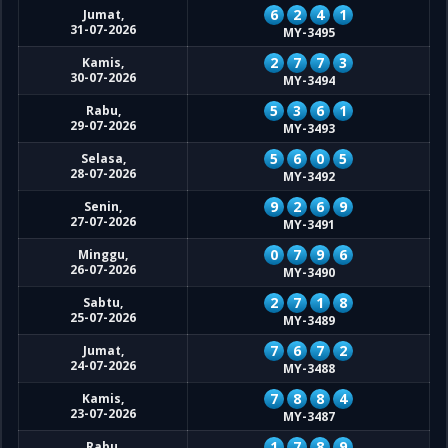
6
2
4
1
Jumat,
31-07-2026
MY-3495
2
7
7
3
Kamis,
30-07-2026
MY-3494
5
3
6
1
Rabu,
29-07-2026
MY-3493
5
6
0
5
Selasa,
28-07-2026
MY-3492
9
2
6
9
Senin,
27-07-2026
MY-3491
0
7
9
6
Minggu,
26-07-2026
MY-3490
2
7
1
8
Sabtu,
25-07-2026
MY-3489
7
6
7
2
Jumat,
24-07-2026
MY-3488
7
8
8
4
Kamis,
23-07-2026
MY-3487
1
7
8
9
Rabu,