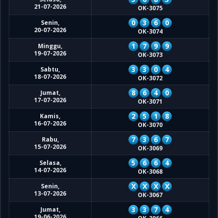
21-07-2026
OK-3075
0
3
6
0
Senin,
20-07-2026
OK-3074
1
7
9
9
Minggu,
19-07-2026
OK-3073
3
3
0
4
Sabtu,
18-07-2026
OK-3072
8
6
4
0
Jumat,
17-07-2026
OK-3071
2
5
1
8
Kamis,
16-07-2026
OK-3070
7
3
6
7
Rabu,
15-07-2026
OK-3069
5
6
6
4
Selasa,
14-07-2026
OK-3068
X
X
X
X
Senin,
13-07-2026
OK-3067
3
3
7
4
Jumat,
19-06-2026