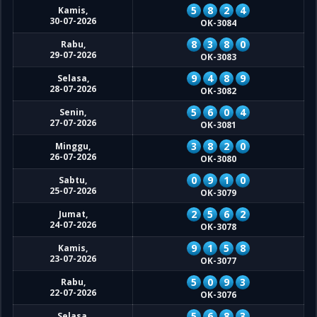
5
8
2
4
Kamis,
30-07-2026
OK-3084
8
3
8
0
Rabu,
29-07-2026
OK-3083
9
4
8
9
Selasa,
28-07-2026
OK-3082
5
6
0
4
Senin,
27-07-2026
OK-3081
3
8
2
0
Minggu,
26-07-2026
OK-3080
0
9
1
0
Sabtu,
25-07-2026
OK-3079
2
5
6
2
Jumat,
24-07-2026
OK-3078
9
1
5
8
Kamis,
23-07-2026
OK-3077
5
0
9
3
Rabu,
22-07-2026
OK-3076
5
6
8
3
Selasa,