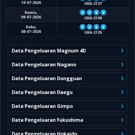
10-07-2026
UKA-2137
x
x
x
x
Kamis,
09-07-2026
UKA-2136
x
x
x
x
Rabu,
08-07-2026
UKA-2135
Data Pengeluaran Magnum 4D
Data Pengeluaran Nagano
Data Pengeluaran Dongguan
Data Pengeluaran Daegu
Data Pengeluaran Gimpo
Data Pengeluaran Fukushima
Data Pengeluaran Hokaido