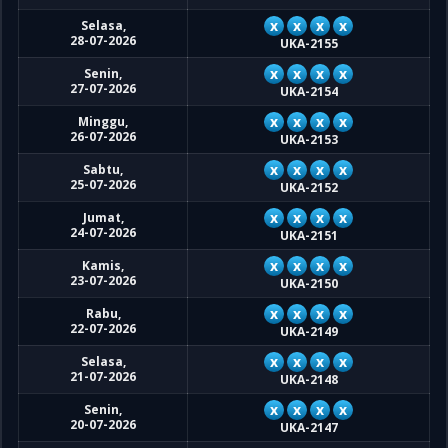
x
x
x
x
Selasa,
28-07-2026
UKA-2155
x
x
x
x
Senin,
27-07-2026
UKA-2154
x
x
x
x
Minggu,
26-07-2026
UKA-2153
x
x
x
x
Sabtu,
25-07-2026
UKA-2152
x
x
x
x
Jumat,
24-07-2026
UKA-2151
x
x
x
x
Kamis,
23-07-2026
UKA-2150
x
x
x
x
Rabu,
22-07-2026
UKA-2149
x
x
x
x
Selasa,
21-07-2026
UKA-2148
x
x
x
x
Senin,
20-07-2026
UKA-2147