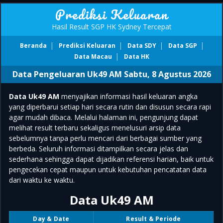
Prediksi Keluaran
Hasil Result SGP HK Sydney Tercepat
Beranda
Prediksi Keluaran
Data SDY
Data SGP
Data Macau
Data HK
Data Pengeluaran Uk49 AM Sabtu, 8 Agustus 2026
Data Uk49 AM
menyajikan informasi hasil keluaran angka
yang diperbarui setiap hari secara rutin dan disusun secara rapi
agar mudah dibaca. Melalui halaman ini, pengunjung dapat
melihat result terbaru sekaligus menelusuri arsip data
sebelumnya tanpa perlu mencari dari berbagai sumber yang
berbeda. Seluruh informasi ditampilkan secara jelas dan
sederhana sehingga dapat dijadikan referensi harian, baik untuk
pengecekan cepat maupun untuk kebutuhan pencatatan data
dari waktu ke waktu.
Data Uk49 AM
Day &
Date
Result
& Periode