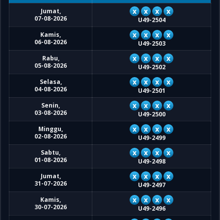
x
x
x
x
Jumat,
07-08-2026
U49-2504
x
x
x
x
Kamis,
06-08-2026
U49-2503
x
x
x
x
Rabu,
05-08-2026
U49-2502
x
x
x
x
Selasa,
04-08-2026
U49-2501
x
x
x
x
Senin,
03-08-2026
U49-2500
x
x
x
x
Minggu,
02-08-2026
U49-2499
x
x
x
x
Sabtu,
01-08-2026
U49-2498
x
x
x
x
Jumat,
31-07-2026
U49-2497
x
x
x
x
Kamis,
30-07-2026
U49-2496