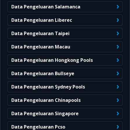
Data Pengeluaran Salamanca
Data Pengeluaran Liberec
Data Pengeluaran Taipei
Data Pengeluaran Macau
Data Pengeluaran Hongkong Pools
Data Pengeluaran Bullseye
Data Pengeluaran Sydney Pools
Data Pengeluaran Chinapools
Data Pengeluaran Singapore
Data Pengeluaran Pcso