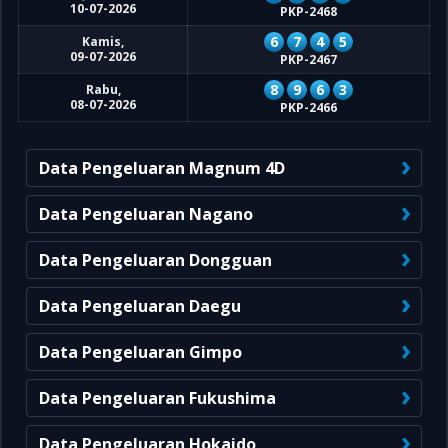
10-07-2026
PKP-2468
6
7
4
5
Kamis,
09-07-2026
PKP-2467
8
9
6
3
Rabu,
08-07-2026
PKP-2466
Data Pengeluaran Magnum 4D
Data Pengeluaran Nagano
Data Pengeluaran Dongguan
Data Pengeluaran Daegu
Data Pengeluaran Gimpo
Data Pengeluaran Fukushima
Data Pengeluaran Hokaido