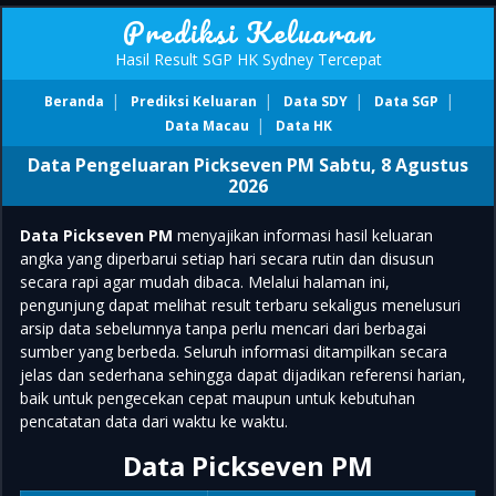
Prediksi Keluaran
Hasil Result SGP HK Sydney Tercepat
Beranda
Prediksi Keluaran
Data SDY
Data SGP
Data Macau
Data HK
Data Pengeluaran Pickseven PM Sabtu, 8 Agustus
2026
Data Pickseven PM
menyajikan informasi hasil keluaran
angka yang diperbarui setiap hari secara rutin dan disusun
secara rapi agar mudah dibaca. Melalui halaman ini,
pengunjung dapat melihat result terbaru sekaligus menelusuri
arsip data sebelumnya tanpa perlu mencari dari berbagai
sumber yang berbeda. Seluruh informasi ditampilkan secara
jelas dan sederhana sehingga dapat dijadikan referensi harian,
baik untuk pengecekan cepat maupun untuk kebutuhan
pencatatan data dari waktu ke waktu.
Data Pickseven PM