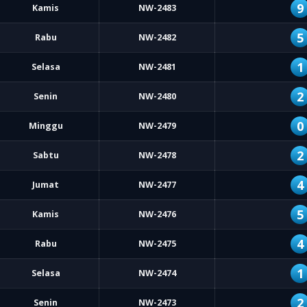
9
Kamis
NW-2483
5
Rabu
NW-2482
1
Selasa
NW-2481
2
Senin
NW-2480
0
Minggu
NW-2479
2
Sabtu
NW-2478
4
Jumat
NW-2477
5
Kamis
NW-2476
4
Rabu
NW-2475
1
Selasa
NW-2474
2
Senin
NW-2473