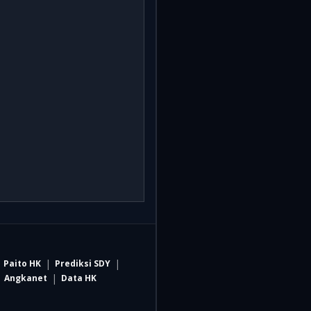
Paito HK
Prediksi SDY
Angkanet
Data HK