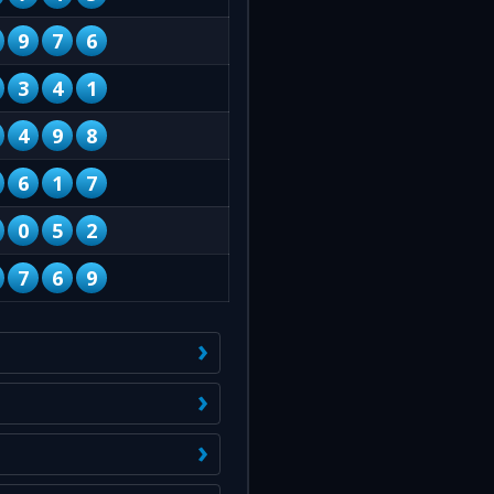
9
7
6
3
4
1
4
9
8
6
1
7
0
5
2
7
6
9