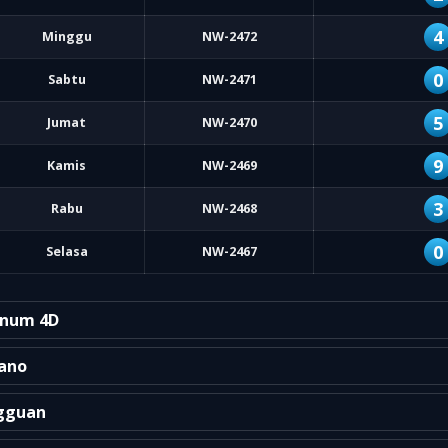
4
Minggu
NW-2472
0
Sabtu
NW-2471
5
Jumat
NW-2470
9
Kamis
NW-2469
3
Rabu
NW-2468
0
Selasa
NW-2467
gnum 4D
ano
gguan