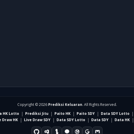
Copyright © 2026
Prediksi Keluaran
. All Rights Reserved.
a HK Lotto
Prediksi Jitu
Paito HK
Paito SDY
Data SDY Lotto
e Draw HK
Live Draw SDY
Data SDY Lotto
Data SDY
Data HK