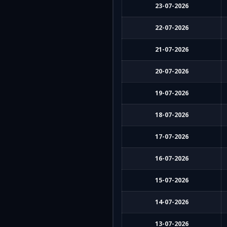
23-07-2026
22-07-2026
21-07-2026
20-07-2026
19-07-2026
18-07-2026
17-07-2026
16-07-2026
15-07-2026
14-07-2026
13-07-2026