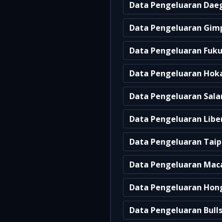
Data Pengeluaran Dae
Data Pengeluaran Gim
Data Pengeluaran Fuk
Data Pengeluaran Hok
Data Pengeluaran Sal
Data Pengeluaran Libe
Data Pengeluaran Taip
Data Pengeluaran Mac
Data Pengeluaran Hon
Data Pengeluaran Bull