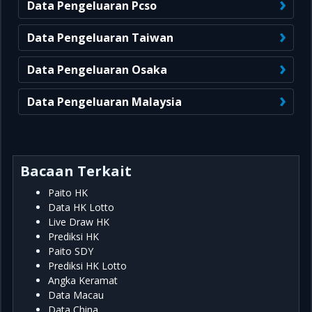
Data Pengeluaran Pcso
Data Pengeluaran Taiwan
Data Pengeluaran Osaka
Data Pengeluaran Malaysia
Bacaan Terkait
Paito HK
Data HK Lotto
Live Draw HK
Prediksi HK
Paito SDY
Prediksi HK Lotto
Angka Keramat
Data Macau
Data China