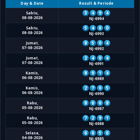
Day &
Date
Result
& Periode
3
4
9
4
Sabtu,
08-08-2026
NJ-6994
5
4
6
0
Sabtu,
08-08-2026
NJ-6993
8
5
0
4
Jumat,
07-08-2026
NJ-6992
2
4
0
4
Jumat,
07-08-2026
NJ-6991
8
0
1
4
Kamis,
06-08-2026
NJ-6989
2
7
0
5
Kamis,
06-08-2026
NJ-6990
8
6
6
8
Rabu,
05-08-2026
NJ-6987
7
2
9
1
Rabu,
05-08-2026
NJ-6988
6
6
5
6
Selasa,
04-08-2026
NJ-6985