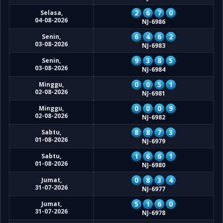
2
6
7
0
Selasa,
04-08-2026
NJ-6986
6
4
6
2
Senin,
03-08-2026
NJ-6983
9
3
8
5
Senin,
03-08-2026
NJ-6984
0
0
5
1
Minggu,
02-08-2026
NJ-6981
0
0
0
9
Minggu,
02-08-2026
NJ-6982
8
8
7
3
Sabtu,
01-08-2026
NJ-6979
1
6
6
1
Sabtu,
01-08-2026
NJ-6980
0
8
3
4
Jumat,
31-07-2026
NJ-6977
5
1
6
0
Jumat,
31-07-2026
NJ-6978