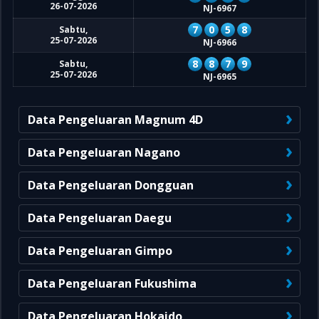
26-07-2026
NJ-6967
7
0
5
8
Sabtu,
25-07-2026
NJ-6966
8
8
7
9
Sabtu,
25-07-2026
NJ-6965
Data Pengeluaran Magnum 4D
Data Pengeluaran Nagano
Data Pengeluaran Dongguan
Data Pengeluaran Daegu
Data Pengeluaran Gimpo
Data Pengeluaran Fukushima
Data Pengeluaran Hokaido