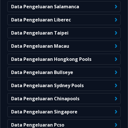
Data Pengeluaran Salamanca
Data Pengeluaran Liberec
Data Pengeluaran Taipei
Data Pengeluaran Macau
Data Pengeluaran Hongkong Pools
Data Pengeluaran Bullseye
Data Pengeluaran Sydney Pools
Data Pengeluaran Chinapools
Data Pengeluaran Singapore
Data Pengeluaran Pcso