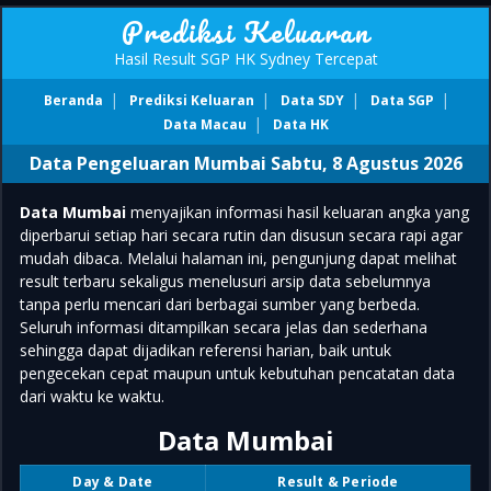
Prediksi Keluaran
Hasil Result SGP HK Sydney Tercepat
Beranda
Prediksi Keluaran
Data SDY
Data SGP
Data Macau
Data HK
Data Pengeluaran Mumbai Sabtu, 8 Agustus 2026
Data Mumbai
menyajikan informasi hasil keluaran angka yang
diperbarui setiap hari secara rutin dan disusun secara rapi agar
mudah dibaca. Melalui halaman ini, pengunjung dapat melihat
result terbaru sekaligus menelusuri arsip data sebelumnya
tanpa perlu mencari dari berbagai sumber yang berbeda.
Seluruh informasi ditampilkan secara jelas dan sederhana
sehingga dapat dijadikan referensi harian, baik untuk
pengecekan cepat maupun untuk kebutuhan pencatatan data
dari waktu ke waktu.
Data Mumbai
Day &
Date
Result
& Periode