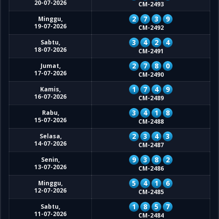
20-07-2026
CM-2493
2
7
3
9
Minggu,
19-07-2026
CM-2492
3
4
2
4
Sabtu,
18-07-2026
CM-2491
2
7
8
0
Jumat,
17-07-2026
CM-2490
1
7
4
9
Kamis,
16-07-2026
CM-2489
3
4
1
8
Rabu,
15-07-2026
CM-2488
2
3
4
3
Selasa,
14-07-2026
CM-2487
9
3
8
2
Senin,
13-07-2026
CM-2486
5
4
1
6
Minggu,
12-07-2026
CM-2485
1
8
5
7
Sabtu,
11-07-2026
CM-2484