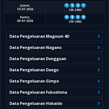
1
2
4
1
Jumat,
10-07-2026
CM-2483
9
8
3
9
Kamis,
09-07-2026
CM-2482
Data Pengeluaran Magnum 4D
Data Pengeluaran Nagano
Data Pengeluaran Dongguan
Data Pengeluaran Daegu
Data Pengeluaran Gimpo
Data Pengeluaran Fukushima
Data Pengeluaran Hokaido