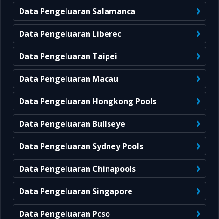
Data Pengeluaran Salamanca
Data Pengeluaran Liberec
Data Pengeluaran Taipei
Data Pengeluaran Macau
Data Pengeluaran Hongkong Pools
Data Pengeluaran Bullseye
Data Pengeluaran Sydney Pools
Data Pengeluaran Chinapools
Data Pengeluaran Singapore
Data Pengeluaran Pcso