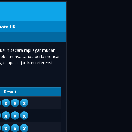
Data HK
isusun secara rapi agar mudah
a sebelumnya tanpa perlu mencari
a dapat dijadikan referensi
Result
x
x
x
x
x
x
x
x
x