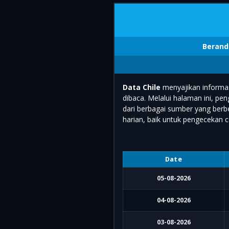
Berand
Data Chile
menyajikan informasi
dibaca. Melalui halaman ini, pe
dari berbagai sumber yang berbe
harian, baik untuk pengecekan 
Date
05-08-2026
04-08-2026
03-08-2026