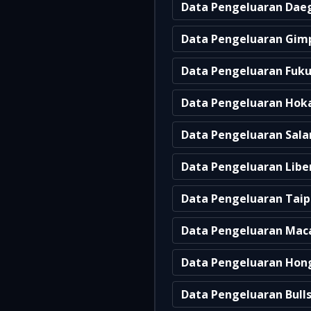
Data Pengeluaran Dae
Data Pengeluaran Gim
Data Pengeluaran Fuk
Data Pengeluaran Hok
Data Pengeluaran Sal
Data Pengeluaran Libe
Data Pengeluaran Taip
Data Pengeluaran Mac
Data Pengeluaran Hon
Data Pengeluaran Bull