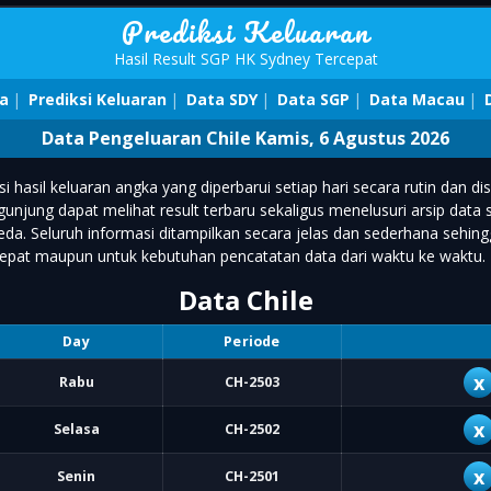
Prediksi Keluaran
Hasil Result SGP HK Sydney Tercepat
a
Prediksi Keluaran
Data SDY
Data SGP
Data Macau
Data Pengeluaran Chile Kamis, 6 Agustus 2026
 hasil keluaran angka yang diperbarui setiap hari secara rutin dan d
ngunjung dapat melihat result terbaru sekaligus menelusuri arsip dat
da. Seluruh informasi ditampilkan secara jelas dan sederhana sehingg
cepat maupun untuk kebutuhan pencatatan data dari waktu ke waktu.
Data Chile
Day
Periode
x
Rabu
CH-2503
x
Selasa
CH-2502
x
Senin
CH-2501