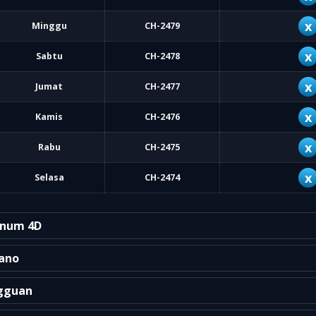
x
Minggu
CH-2479
x
Sabtu
CH-2478
x
Jumat
CH-2477
x
Kamis
CH-2476
x
Rabu
CH-2475
x
Selasa
CH-2474
gnum 4D
ano
gguan