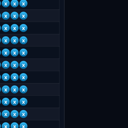
x
x
x
x
x
x
x
x
x
x
x
x
x
x
x
x
x
x
x
x
x
x
x
x
x
x
x
x
x
x
x
x
x