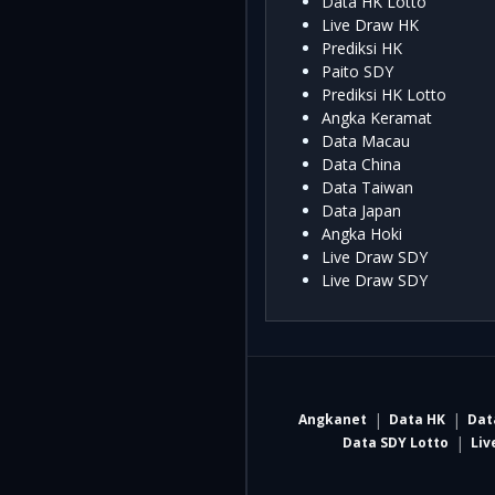
Data HK Lotto
Live Draw HK
Prediksi HK
Paito SDY
Prediksi HK Lotto
Angka Keramat
Data Macau
Data China
Data Taiwan
Data Japan
Angka Hoki
Live Draw SDY
Live Draw SDY
Angkanet
Data HK
Dat
Data SDY Lotto
Liv