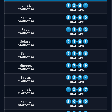
8
3
6
1
Jumat,
07-08-2026
BGA-2497
5
8
9
0
Kamis,
06-08-2026
BGA-2496
4
1
3
2
Rabu,
05-08-2026
BGA-2495
2
1
0
3
Selasa,
04-08-2026
BGA-2494
7
4
5
6
Senin,
03-08-2026
BGA-2493
6
7
4
9
Minggu,
02-08-2026
BGA-2492
3
2
7
4
Sabtu,
01-08-2026
BGA-2491
4
3
6
7
Jumat,
31-07-2026
BGA-2490
5
0
9
0
Kamis,
30-07-2026
BGA-2489