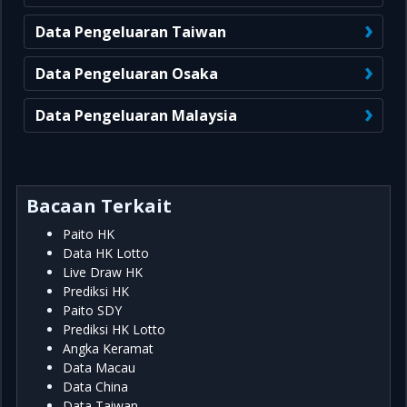
Data Pengeluaran Taiwan
Data Pengeluaran Osaka
Data Pengeluaran Malaysia
Bacaan Terkait
Paito HK
Data HK Lotto
Live Draw HK
Prediksi HK
Paito SDY
Prediksi HK Lotto
Angka Keramat
Data Macau
Data China
Data Taiwan