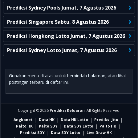
Prediksi Sydney Pools Jumat, 7 Agustus 2026
Prediksi Singapore Sabtu, 8 Agustus 2026
Prediksi Hongkong Lotto Jumat, 7 Agustus 2026
Prediksi Sydney Lotto Jumat, 7 Agustus 2026
Gunakan menu di atas untuk berpindah halaman, atau lihat
postingan terbaru di daftar ini.
Copyright © 2026
Prediksi Keluaran
. All Rights Reserved.
Angkanet
Data HK
Data HK Lotto
Prediksi Jitu
Paito HK
Paito SDY
Data SDY Lotto
Paito HK
Prediksi SDY
Data SDY Lotto
Live Draw HK