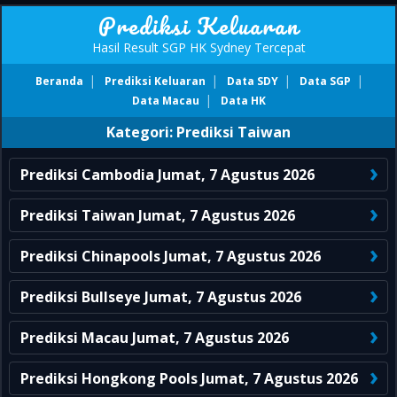
Prediksi Keluaran
Hasil Result SGP HK Sydney Tercepat
Beranda
Prediksi Keluaran
Data SDY
Data SGP
Data Macau
Data HK
Kategori: Prediksi Taiwan
Prediksi Cambodia Jumat, 7 Agustus 2026
Prediksi Taiwan Jumat, 7 Agustus 2026
Prediksi Chinapools Jumat, 7 Agustus 2026
Prediksi Bullseye Jumat, 7 Agustus 2026
Prediksi Macau Jumat, 7 Agustus 2026
Prediksi Hongkong Pools Jumat, 7 Agustus 2026