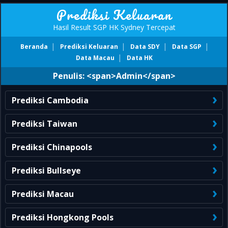
Prediksi Keluaran
Hasil Result SGP HK Sydney Tercepat
Beranda
Prediksi Keluaran
Data SDY
Data SGP
Data Macau
Data HK
Penulis: <span>Admin</span>
Prediksi Cambodia
Prediksi Taiwan
Prediksi Chinapools
Prediksi Bullseye
Prediksi Macau
Prediksi Hongkong Pools